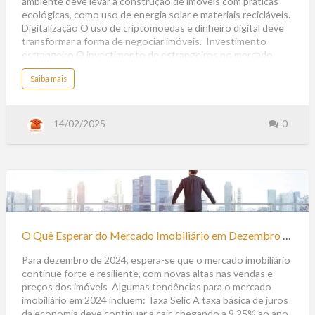
ambiente deve levar à construção de imóveis com práticas
s
t
ecológicas, como uso de energia solar e materiais recicláveis.
e
n
Digitalização O uso de criptomoedas e dinheiro digital deve
d
ê
transformar a forma de negociar imóveis. Investimento
n
estrangeiro O investimento de estrangeiros no mercado
c
i
imobiliário brasileiro deve continuar forte. Novas dinâmicas
a
s
a
Saiba mais
de trabalho As novas dinâmicas de trabalho devem redefinir
p
b
a
o
as necessidades dos consumidores em relação a imóveis.
r
u
a
t
Segurança e privacidade Imóveis com sistemas de segurança
2
O
0
avançados devem atrair famílias que buscam tranquilidade e
T
14/02/2025
0
2
e
5
proteção. …
n
d
ê
n
c
i
a
s
n
O
o
M
e
Quê
r
c
Esperar
a
O Quê Esperar do Mercado Imobiliário em Dezembro de 2024
d
do
o
I
Mercado
Para dezembro de 2024, espera-se que o mercado imobiliário
m
o
continue forte e resiliente, com novas altas nas vendas e
Imobiliário
b
i
preços dos imóveis Algumas tendências para o mercado
l
em
i
imobiliário em 2024 incluem: Taxa Selic A taxa básica de juros
á
Dezembro
r
da economia deve continuar a cair, chegando a 9,25% ao ano