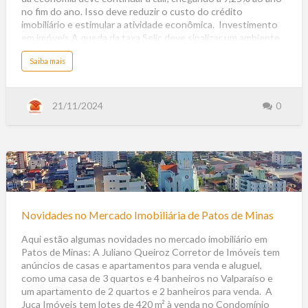
i
de
o
no fim do ano. Isso deve reduzir o custo do crédito
e
2024
m
imobiliário e estimular a atividade econômica. Investimento
2
em imóveis A queda da taxa Selic deve sinalizar um ambiente
0
2
propício para o investimento em imóveis. Digitalização O
5
a
Saiba mais
mercado imobiliário deve continuar a se digitalizar, com
b
o
avanços em tours virtuais, inteligência artificial, automação
u
t
residencial, e outras ferramentas. Home Equity Com o Marco
O
Legal das Garantias, o Home Equity deve contribuir para um
Q
21/11/2024
0
u
aumento no volume de crédito movi…
ê
E
s
p
e
r
a
r
d
Novidades
o
M
e
no
r
c
Mercado
a
Novidades no Mercado Imobiliária de Patos de Minas
d
Imobiliária
o
I
de
Aqui estão algumas novidades no mercado imobiliário em
m
o
Patos de Minas: A Juliano Queiroz Corretor de Imóveis tem
Patos
b
i
anúncios de casas e apartamentos para venda e aluguel,
l
de
i
como uma casa de 3 quartos e 4 banheiros no Valparaíso e
á
Minas
r
um apartamento de 2 quartos e 2 banheiros para venda. A
i
o
Juca Imóveis tem lotes de 420 m² à venda no Condomínio