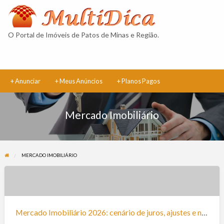
Multidica
Classificad
O Portal de Imóveis de Patos de Minas e Região.
+ Anunciar
+ Meus Anúncios
+ Planos Pagos
Mercado Imobiliário
MERCADO IMOBILIÁRIO
Mercado
Imobiliário
2026:
Mercado Imobiliário 2026: cenário de juros, ajustes e novas demandas por moradia
cenário