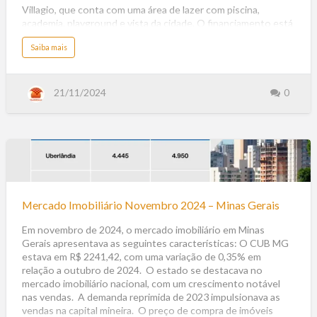
e
m
Villagio, que conta com uma área de lazer com piscina,
D
academia, playground e vista da cidade. O financiamento está
e
z
disponível. Algumas tendências do mercado imobiliário para
e
m
a
Saiba mais
2024 são: Aumento nas vendas e investimentos, Facilitação
b
b
r
o
do crédito, Baixa da Selic para menos de 10% ao ano. No
o
u
d
t
entanto, analistas acreditam que a recuperação do mercado
e
N
2
imobiliário será lenta em 2024, devido aos desafios de 2022 e
o
21/11/2024
0
0
v
2
à lenta retomada em 2023.
i
4
d
a
d
e
s
n
o
M
Mercado
e
r
c
Imobiliário
a
d
Novembro
o
Mercado Imobiliário Novembro 2024 – Minas Gerais
I
2024
m
o
–
Em novembro de 2024, o mercado imobiliário em Minas
b
i
Gerais apresentava as seguintes características: O CUB MG
Minas
l
i
estava em R$ 2241,42, com uma variação de 0,35% em
á
Gerais
r
relação a outubro de 2024. O estado se destacava no
i
a
mercado imobiliário nacional, com um crescimento notável
d
e
nas vendas. A demanda reprimida de 2023 impulsionava as
P
a
vendas na capital mineira. O preço de compra de imóveis
t