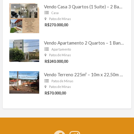
G
e
Vendo Casa 3 Quartos (1 Suíte) – 2 Banheiros – 2 Vagas – 127m² – Cond. Moradas – Bela Vista
r
a
Casa
i
s
Patos de Minas
R$270.000,00
Vendo Apartamento 2 Quartos – 1 Banheiro – 1 Vaga – 57m² – Ipanema
Apartamento
Patos de Minas
R$240.000,00
Vendo Terreno 225m² – 10m x 22,50m – Coração Aucaristico
Patos de Minas
Patos de Minas
R$70.000,00
Facebook
Instagram