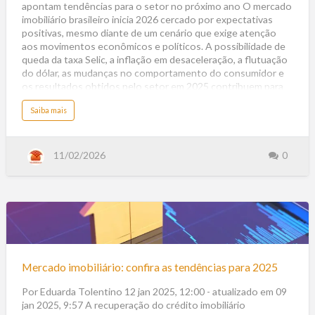
:
apontam tendências para o setor no próximo ano O mercado
imobiliário
c
e
imobiliário brasileiro inicia 2026 cercado por expectativas
n
em
á
positivas, mesmo diante de um cenário que exige atenção
r
2026?
i
aos movimentos econômicos e políticos. A possibilidade de
o
d
queda da taxa Selic, a inflação em desaceleração, a flutuação
e
j
do dólar, as mudanças no comportamento do consumidor e
u
os resultados obtidos pelo setor em 2025 contribuem para
r
o
um ambiente de maior otimismo entre especialistas. Juros,
s
,
a
Saiba mais
crédito e oportunidades de compra Em entrevista ao
a
b
j
o
InfoMoney, o economista e sócio-fundador da Forum
u
u
s
t
Investimentos, Bruno Perri, avaliou que 2026 pode ser um
t
O
e
ano favorável para a compra de imóveis prontos ou com
q
11/02/2026
0
s
u
e
entrega próxima. Segundo ele, o desaquecimento da
e
n
e
o
demanda provocado pelos juros ainda elevados pode
s
v
p
a
pressionar as incorporadoras, criando oportunidades de
e
s
r
d
negociação e descontos para os compradores. Além disso,
a
e
r
Perri destaca que, diante da ex…
m
d
a
Mercado
o
n
m
d
e
imobiliário:
a
r
s
c
confira
p
a
Mercado imobiliário: confira as tendências para 2025
o
d
as
r
o
m
i
o
tendências
Por Eduarda Tolentino 12 jan 2025, 12:00 - atualizado em 09
m
r
o
a
jan 2025, 9:57 A recuperação do crédito imobiliário
para
b
d
i