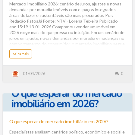
de
Mercado Imobiliário 2026: cenário de juros, ajustes e novas
demandas por moradia Imóveis com espaços integrados,
juros,
áreas de lazer e sustentáveis são mais procurados Por:
ajustes
Redação PatosJá Fonte: NTV - Lorena Teixeira Publicado
e
em: 15:19 13-01-2026 Comprar ou vender um imóvel em
novas
2026 exige mais do que pressa ou intuição. Em um cenário de
demandas
juros em ajuste, novas demandas por moradia e mudanças no
por
comportamento do consumidor, o mercado imobiliário segue
aquecido, mas pede atenção redobrada. Segundo a corretora
moradia
a
Saiba mais
Elaine Neves, a perspectiva é positiva, mas cautelosa, com
b
o
estabilidade e crescimento moderado, impulsionado pela
u
t
retomada gradual da confiança do consumidor e por uma
M
maior oferta de crédito, especialmente para imóveis
e
01/04/2026
0
r
residenciais. “Estamos entrando no caminho do controle da
c
a
inflação e a expectativa é que tenhamos a queda do Sistema
d
o
Especial de Liquidação e Custódia (Selic), assim, o crédito fica
I
m
mais barato e os imóveis tendem a valorizar”, explicou a pr…
o
b
i
O
l
i
á
que
r
i
esperar
o
O que esperar do mercado imobiliário em 2026?
2
do
0
2
mercado
Especialistas analisam cenários político, econômico e social e
6