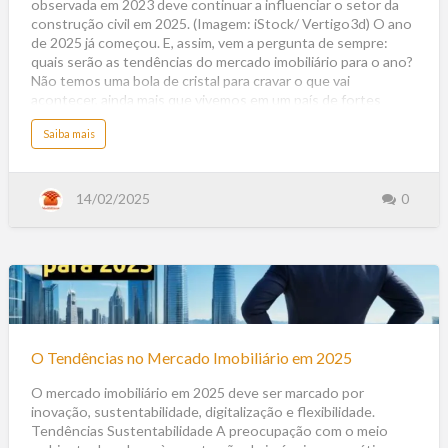
i
observada em 2023 deve continuar a influenciar o setor da
l
2025
a
i
construção civil em 2025. (Imagem: iStock/ Vertigo3d) O ano
á
r
de 2025 já começou. E, assim, vem a pergunta de sempre:
i
o
quais serão as tendências do mercado imobiliário para o ano?
e
m
Não temos uma bola de cristal para cravar o que vai
2
acontecer, ainda mais que vivemos em um país de fortes
0
2
emoções. Porém, é possível prever algumas coisas que vão
6
?
a
Saiba mais
movimentar o segmento logo que janeiro começar. Pensar
b
o
nisso é animador, visto que as festas de final de ano são
u
t
carregadas de novas esperanças, tanto para o lado pessoal
M
quanto para o profissional. Os representantes da CBIC e
e
14/02/2025
0
r
Brain Inteligência Estratégica já debateram possíveis
c
a
tendências e desafios do setor e, neste artigo, quero dar
d
o
minha visão sobre o que pode acontecer. Recuperação do
i
m
crédito imobiliário e alta de juros A recuperação do c…
o
b
i
O
l
i
á
Tendências
r
i
no
o
O Tendências no Mercado Imobiliário em 2025
:
Mercado
c
o
Imobiliário
O mercado imobiliário em 2025 deve ser marcado por
n
f
inovação, sustentabilidade, digitalização e flexibilidade.
em
i
r
Tendências Sustentabilidade A preocupação com o meio
a
2025
a