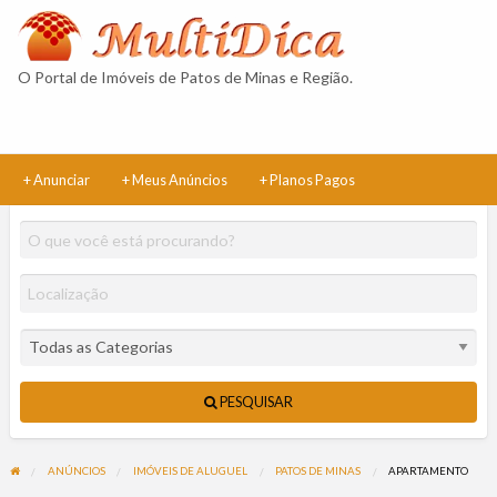
Multidica
Classificad
O Portal de Imóveis de Patos de Minas e Região.
+ Anunciar
+ Meus Anúncios
+ Planos Pagos
PESQUISAR
ANÚNCIOS
IMÓVEIS DE ALUGUEL
PATOS DE MINAS
APARTAMENTO