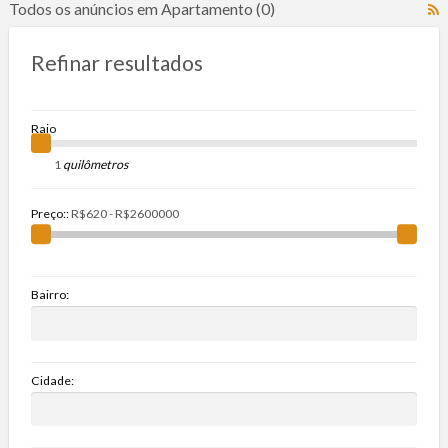
Todos os anúncios em Apartamento (0)
R
F
f
Refinar resultados
a
t
A
Raio
quilômetros
Preço::
Bairro:
Cidade: