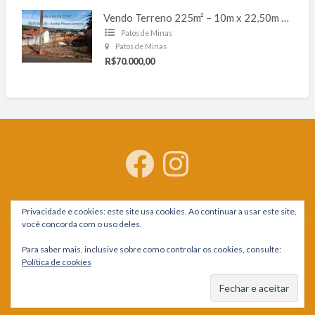
Vendo Terreno 225m² – 10m x 22,50m – Coração Aucaristico
Patos de Minas
Patos de Minas
R$70.000,00
Facebook
Instagram
Privacidade e cookies: este site usa cookies. Ao continuar a usar este site,
você concorda com o uso deles.
+ Inicio
+ Planos Profissionais
+ Mercado Imobiliário
Para saber mais, inclusive sobre como controlar os cookies, consulte:
+ Politica de Privacidade
Pagina de Afiliados
+ Contato
Política de cookies
©
2026
Multidica Classificados
| Todos os direitos reservados