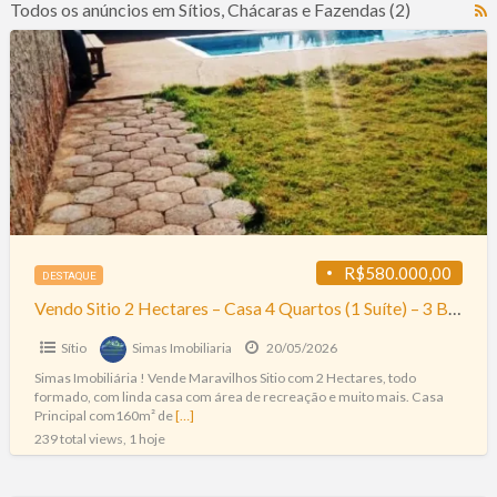
Todos os anúncios em Sítios, Chácaras e Fazendas (2)
R
F
Vendo
f
Sitio
a
2
t
Hectares
S
–
C
Casa
e
4
F
Quartos
(1
Suíte)
R$580.000,00
DESTAQUE
–
Vendo Sitio 2 Hectares – Casa 4 Quartos (1 Suíte) – 3 Banheiros – Piscina – Área Gourmet – 2 Vagas – 160m²
3
Banheiros
Sítio
Simas Imobiliaria
20/05/2026
–
Simas Imobiliária ! Vende Maravilhos Sitio com 2 Hectares, todo
Piscina
formado, com linda casa com área de recreação e muito mais. Casa
–
Principal com160m² de
[…]
Área
239 total views, 1 hoje
Gourmet
–