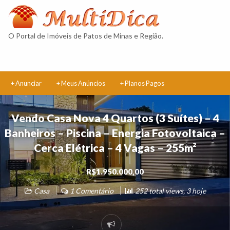
Multidica
Classificad
O Portal de Imóveis de Patos de Minas e Região.
+ Anunciar
+ Meus Anúncios
+ Planos Pagos
Vendo Casa Nova 4 Quartos (3 Suítes) – 4
Banheiros – Piscina – Energia Fotovoltaica –
Cerca Elétrica – 4 Vagas – 255m²
R$1.950.000,00
Casa
1 Comentário
252 total views, 3 hoje
Reportar