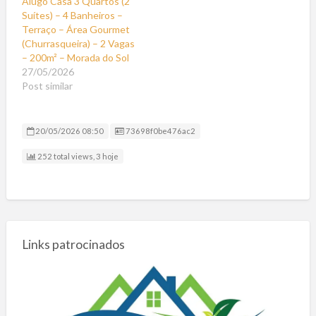
Alugo Casa 3 Quartos (2
janelas, iluminação…
Suítes) – 4 Banheiros –
Terraço – Área Gourmet
(Churrasqueira) – 2 Vagas
– 200m² – Morada do Sol
27/05/2026
Post similar
Listing ID
20/05/2026 08:50
73698f0be476ac2
252 total views, 3 hoje
Links patrocinados