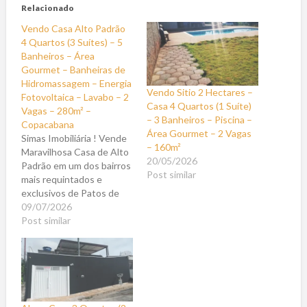
Relacionado
Vendo Casa Alto Padrão
4 Quartos (3 Suítes) – 5
Banheiros – Área
Gourmet – Banheiras de
Hidromassagem – Energia
Vendo Sitio 2 Hectares –
Fotovoltaica – Lavabo – 2
Casa 4 Quartos (1 Suíte)
Vagas – 280m² –
– 3 Banheiros – Piscina –
Copacabana
Área Gourmet – 2 Vagas
Simas Imobiliária ! Vende
– 160m²
Maravilhosa Casa de Alto
20/05/2026
Padrão em um dos bairros
Post similar
mais requintados e
exclusivos de Patos de
Minas. Casa ampla, estilo
09/07/2026
moderno, com ótima
Post similar
infraestrutura, com muito
conforto, segurança e
lazer para sua família.
Imóvel composto de sala
ampla, arejada, com muita
luz natural, grandes